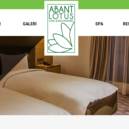
R
GALERI
SPA
RE