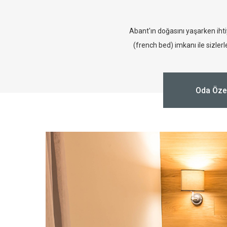
Abant'ın doğasını yaşarken ihti
(french bed) imkanı ile sizlerl
Oda Özel