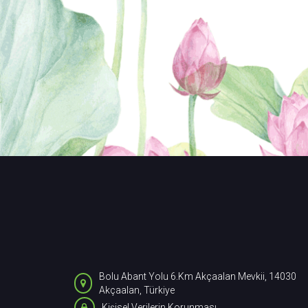
Bolu Abant Yolu 6.Km Akçaalan Mevkii, 14030
Akçaalan, Türkiye
Kişisel Verilerin Korunması