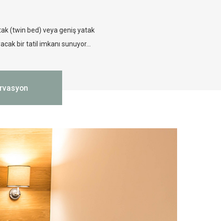
atak (twin bed) veya geniş yatak
acak bir tatil imkanı sunuyor...
rvasyon